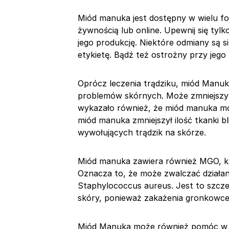
Miód manuka jest dostępny w wielu f
żywnością lub online. Upewnij się tylk
jego produkcję. Niektóre odmiany są si
etykietę. Bądź też ostrożny przy jego
Oprócz leczenia trądziku, miód Manu
problemów skórnych. Może zmniejszyć b
wykazało również, że miód manuka mo
miód manuka zmniejszył ilość tkanki bli
wywołujących trądzik na skórze.
Miód manuka zawiera również MGO, kt
Oznacza to, że może zwalczać działani
Staphylococcus aureus. Jest to szcz
skóry, ponieważ zakażenia gronkowc
Miód Manuka może również pomóc w le