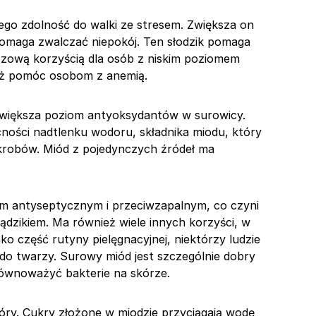
jego zdolność do walki ze stresem. Zwiększa on
pomaga zwalczać niepokój. Ten słodzik pomaga
uczową korzyścią dla osób z niskim poziomem
eż pomóc osobom z anemią.
zwiększa poziom antyoksydantów w surowicy.
cności nadtlenku wodoru, składnika miodu, który
robów. Miód z pojedynczych źródeł ma
em antyseptycznym i przeciwzapalnym, co czyni
dzikiem. Ma również wiele innych korzyści, w
ako część rutyny pielęgnacyjnej, niektórzy ludzie
do twarzy. Surowy miód jest szczególnie dobry
równoważyć bakterie na skórze.
ry. Cukry złożone w miodzie przyciągają wodę