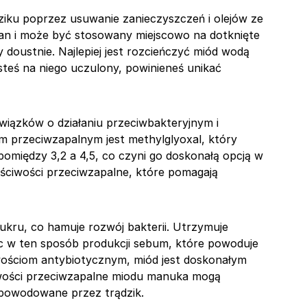
iku poprzez usuwanie zanieczyszczeń i olejów ze
ran i może być stosowany miejscowo na dotknięte
doustnie. Najlepiej jest rozcieńczyć miód wodą
esteś na niego uczulony, powinieneś unikać
iązków o działaniu przeciwbakteryjnym i
m przeciwzapalnym jest methylglyoxal, który
omiędzy 3,2 a 4,5, co czyni go doskonałą opcją w
aściwości przeciwzapalne, które pomagają
ru, co hamuje rozwój bakterii. Utrzymuje
ąc w ten sposób produkcji sebum, które powoduje
iwościom antybiotycznym, miód jest doskonałym
ciwości przeciwzapalne miodu manuka mogą
 spowodowane przez trądzik.