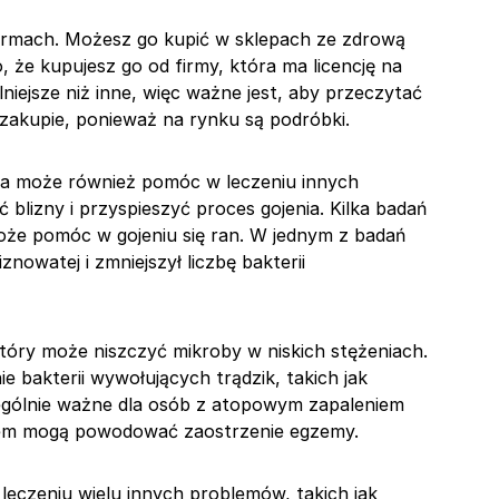
ormach. Możesz go kupić w sklepach ze zdrową
o, że kupujesz go od firmy, która ma licencję na
lniejsze niż inne, więc ważne jest, aby przeczytać
 zakupie, ponieważ na rynku są podróbki.
ka może również pomóc w leczeniu innych
lizny i przyspieszyć proces gojenia. Kilka badań
że pomóc w gojeniu się ran. W jednym z badań
znowatej i zmniejszył liczbę bakterii
óry może niszczyć mikroby w niskich stężeniach.
e bakterii wywołujących trądzik, takich jak
ególnie ważne dla osób z atopowym zapaleniem
em mogą powodować zaostrzenie egzemy.
czeniu wielu innych problemów, takich jak