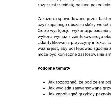
rozprzestrzenić się na inne paznokcie.
Zakażenia spowodowane przez bakteri
czyli zapalnego obszaru skóry wokół paz
Ciebie występuje, wykonując badanie 
wykona wymaz z zainfekowanego obsza
zidentyfikowania przyczyny infekcji. L
ważne jest, aby postępować zgodnie z 
może być konieczne zastosowanie an
Podobne tematy
Jak rozpoznać, że pod żelem poj
Jak wygląda zaawansowana grzy
Jak zapobiegać grzybicy paznokc