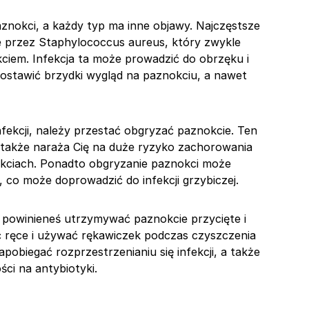
paznokci, a każdy typ ma inne objawy. Najczęstsze
 przez Staphylococcus aureus, który zwykle
kciem. Infekcja ta może prowadzić do obrzęku i
zostawić brzydki wygląd na paznokciu, a nawet
nfekcji, należy przestać obgryzać paznokcie. Ten
e także naraża Cię na duże ryzyko zachorowania
nokciach. Ponadto obgryzanie paznokci może
 co może doprowadzić do infekcji grzybiczej.
 powinieneś utrzymywać paznokcie przycięte i
ć ręce i używać rękawiczek podczas czyszczenia
obiegać rozprzestrzenianiu się infekcji, a także
ci na antybiotyki.