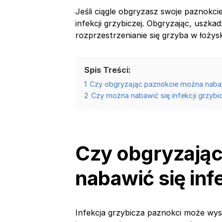
Jeśli ciągle obgryzasz swoje paznokci
infekcji grzybiczej. Obgryzając, uszkad
rozprzestrzenianie się grzyba w łożys
Spis Treści:
1
Czy obgryzając paznokcie można nabawi
2
Czy można nabawić się infekcji grzybi
Czy obgryzają
nabawić się inf
Infekcja grzybicza paznokci może wys