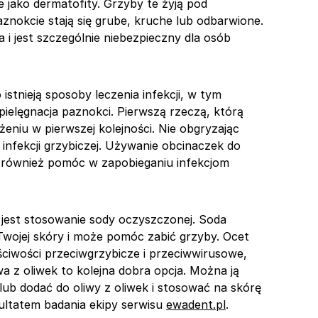
jako dermatofity. Grzyby te żyją pod
nokcie stają się grube, kruche lub odbarwione.
i jest szczególnie niebezpieczny dla osób
stnieją sposoby leczenia infekcji, w tym
pielęgnacja paznokci. Pierwszą rzeczą, którą
żeniu w pierwszej kolejności. Nie obgryzając
infekcji grzybiczej. Używanie obcinaczek do
 również pomóc w zapobieganiu infekcjom
jest stosowanie sody oczyszczonej. Soda
ojej skóry i może pomóc zabić grzyby. Ocet
ściwości przeciwgrzybicze i przeciwwirusowe,
wa z oliwek to kolejna dobra opcja. Można ją
ub dodać do oliwy z oliwek i stosować na skórę
zultatem badania ekipy serwisu
ewadent.pl
.