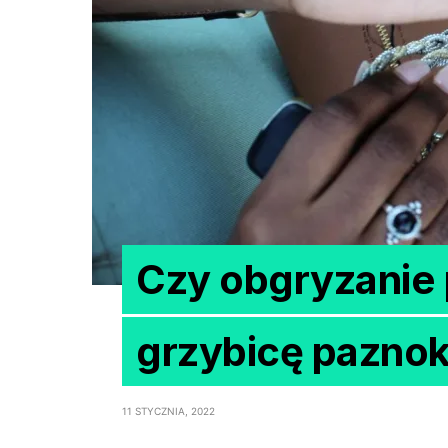
Czy obgryzanie
grzybicę paznok
11 STYCZNIA, 2022