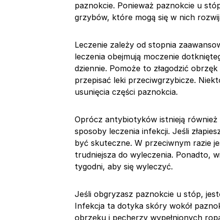
paznokcie. Ponieważ paznokcie u stóp
grzybów, które mogą się w nich rozwij
Leczenie zależy od stopnia zaawansow
leczenia obejmują moczenie dotknięteg
dziennie. Pomoże to złagodzić obrzęk 
przepisać leki przeciwgrzybicze. Nie
usunięcia części paznokcia.
Oprócz antybiotyków istnieją równie
sposoby leczenia infekcji. Jeśli złapie
być skuteczne. W przeciwnym razie je
trudniejsza do wyleczenia. Ponadto, wi
tygodni, aby się wyleczyć.
Jeśli obgryzasz paznokcie u stóp, jest
Infekcja ta dotyka skóry wokół pazno
obrzęku i pęcherzy wypełnionych ropą.