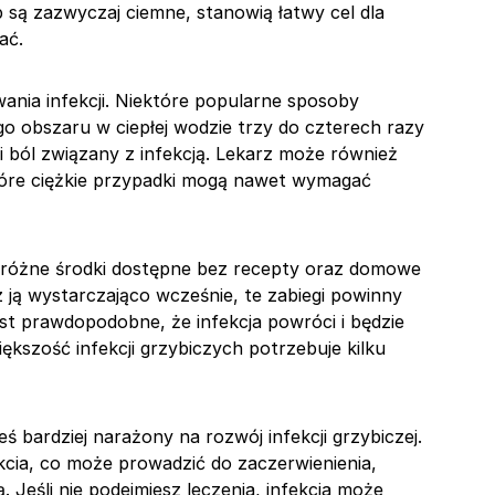
 są zazwyczaj ciemne, stanowią łatwy cel dla
ać.
ania infekcji. Niektóre popularne sposoby
o obszaru w ciepłej wodzie trzy do czterech razy
i ból związany z infekcją. Lekarz może również
które ciężkie przypadki mogą nawet wymagać
ż różne środki dostępne bez recepty oraz domowe
sz ją wystarczająco wcześnie, te zabiegi powinny
st prawdopodobne, że infekcja powróci i będzie
ększość infekcji grzybiczych potrzebuje kilku
eś bardziej narażony na rozwój infekcji grzybiczej.
kcia, co może prowadzić do zaczerwienienia,
 Jeśli nie podejmiesz leczenia, infekcja może