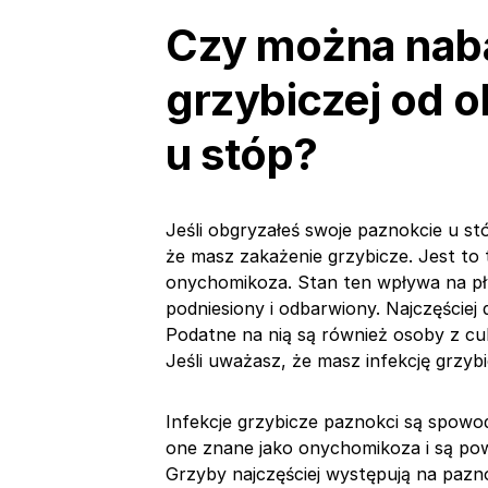
Czy można nabaw
grzybiczej od 
u stóp?
Jeśli obgryzałeś swoje paznokcie u st
że masz zakażenie grzybicze. Jest t
onychomikoza. Stan ten wpływa na pły
podniesiony i odbarwiony. Najczęściej 
Podatne na nią są również osoby z c
Jeśli uważasz, że masz infekcję grzybic
Infekcje grzybicze paznokci są spow
one znane jako onychomikoza i są p
Grzyby najczęściej występują na pazn