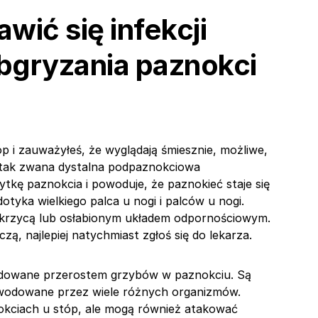
ić się infekcji
obgryzania paznokci
óp i zauważyłeś, że wyglądają śmiesznie, możliwe,
o tak zwana dystalna podpaznokciowa
tkę paznokcia i powoduje, że paznokieć staje się
dotyka wielkiego palca u nogi i palców u nogi.
ukrzycą lub osłabionym układem odpornościowym.
zą, najlepiej natychmiast zgłoś się do lekarza.
odowane przerostem grzybów w paznokciu. Są
owodowane przez wiele różnych organizmów.
okciach u stóp, ale mogą również atakować