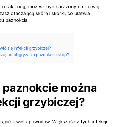
e u rąk i nóg, możesz być narażony na rozwój
zasz otaczającą skórę i skórki, co ułatwia
ku paznokcia.
ć się infekcji grzybiczej?
czej od obgryzania paznokci u stóp?
c paznokcie można
ekcji grzybiczej?
tąpić z wielu powodów. Większość z tych infekcji