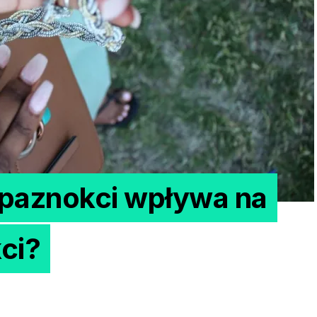
 paznokci wpływa na
ci?