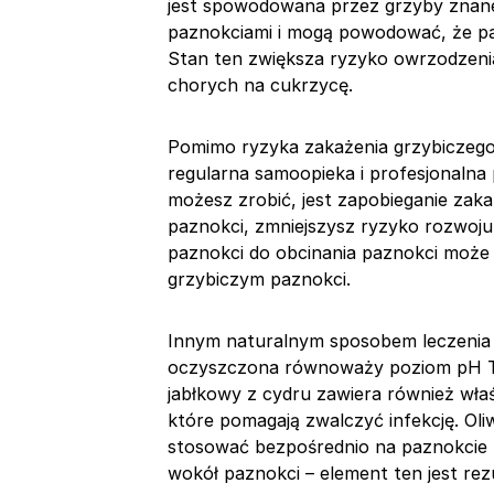
jest spowodowana przez grzyby znane 
paznokciami i mogą powodować, że paz
Stan ten zwiększa ryzyko owrzodzenia 
chorych na cukrzycę.
Pomimo ryzyka zakażenia grzybiczego i
regularna samoopieka i profesjonalna 
możesz zrobić, jest zapobieganie zaka
paznokci, zmniejszysz ryzyko rozwoju 
paznokci do obcinania paznokci może
grzybiczym paznokci.
Innym naturalnym sposobem leczenia 
oczyszczona równoważy poziom pH Tw
jabłkowy z cydru zawiera również wła
które pomagają zwalczyć infekcję. Oli
stosować bezpośrednio na paznokcie l
wokół paznokci – element ten jest re