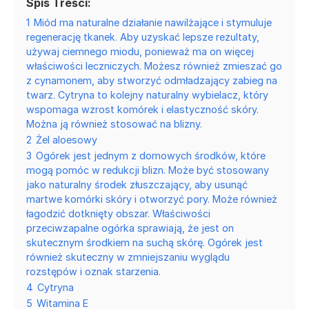
Spis Treści:
1
Miód ma naturalne działanie nawilżające i stymuluje
regenerację tkanek. Aby uzyskać lepsze rezultaty,
używaj ciemnego miodu, ponieważ ma on więcej
właściwości leczniczych. Możesz również zmieszać go
z cynamonem, aby stworzyć odmładzający zabieg na
twarz. Cytryna to kolejny naturalny wybielacz, który
wspomaga wzrost komórek i elastyczność skóry.
Można ją również stosować na blizny.
2
Żel aloesowy
3
Ogórek jest jednym z domowych środków, które
mogą pomóc w redukcji blizn. Może być stosowany
jako naturalny środek złuszczający, aby usunąć
martwe komórki skóry i otworzyć pory. Może również
łagodzić dotknięty obszar. Właściwości
przeciwzapalne ogórka sprawiają, że jest on
skutecznym środkiem na suchą skórę. Ogórek jest
również skuteczny w zmniejszaniu wyglądu
rozstępów i oznak starzenia.
4
Cytryna
5
Witamina E