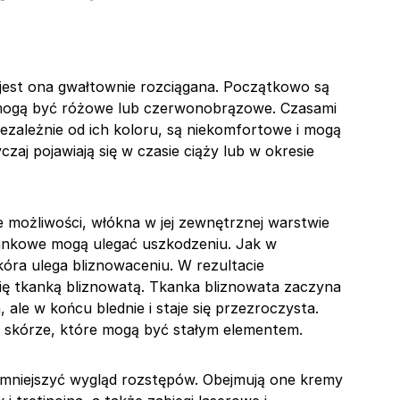
y jest ona gwałtownie rozciągana. Początkowo są
 mogą być różowe lub czerwonobrązowe. Czasami
Niezależnie od ich koloru, są niekomfortowe i mogą
zaj pojawiają się w czasie ciąży lub w okresie
e możliwości, włókna w jej zewnętrznej warstwie
ankowe mogą ulegać uszkodzeniu. Jak w
kóra ulega bliznowaceniu. W rezultacie
ię tkanką bliznowatą. Tkanka bliznowata zaczyna
le w końcu blednie i staje się przezroczysta.
 w skórze, które mogą być stałym elementem.
mniejszyć wygląd rozstępów. Obejmują one kremy