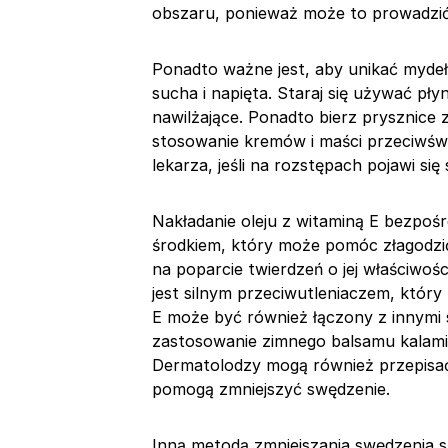
obszaru, ponieważ może to prowadzić d
Ponadto ważne jest, aby unikać mydeł
sucha i napięta. Staraj się używać pły
nawilżające. Ponadto bierz prysznice 
stosowanie kremów i maści przeciwświ
lekarza, jeśli na rozstępach pojawi si
Nakładanie oleju z witaminą E bezpo
środkiem, który może pomóc złagodz
na poparcie twierdzeń o jej właściwośc
jest silnym przeciwutleniaczem, któr
E może być również łączony z innymi
zastosowanie zimnego balsamu kalami
Dermatolodzy mogą również przepisać
pomogą zmniejszyć swędzenie.
Inną metodą zmniejszania swędzenia