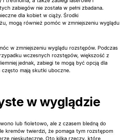
i tretinoina, a także zabiegi laserowe i
ych zabiegów nie została w pełni zbadana.
ieczne dla kobiet w ciąży. Środki
ażu, mogą również pomóc w zmniejszeniu wyglądu
omóc w zmniejszeniu wyglądu rozstępów. Podczas
 przypadku wczesnych rozstępów, większość z
iemniej jednak, zabiegi te mogą być opcją dla
i często mają skutki uboczne.
zyste w wyglądzie
rwono lub fioletowo, ale z czasem bledną do
iele kremów twierdzi, że pomaga tym rozstępom
erze nieskuteczne. Oto kilka rzeczy, które