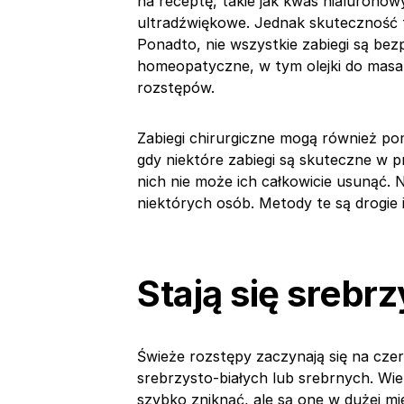
na receptę, takie jak kwas hialuronowy 
ultradźwiękowe. Jednak skuteczność t
Ponadto, nie wszystkie zabiegi są bezp
homeopatyczne, w tym olejki do mas
rozstępów.
Zabiegi chirurgiczne mogą również p
gdy niektóre zabiegi są skuteczne w
nich nie może ich całkowicie usunąć. N
niektórych osób. Metody te są drogie 
Stają się srebr
Świeże rozstępy zaczynają się na cze
srebrzysto-białych lub srebrnych. W
szybko zniknąć, ale są one w dużej mi